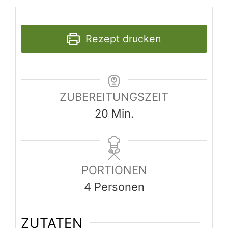
PORTIONEN
4
Personen
ZUTATEN
4
Scheiben Toastbrot
2
EL Butter
4
Eier
1
Dose Anchovis Filets
2
EL geriebenen Käse
ANLEITUNGEN
Brotscheiben toasten und mit