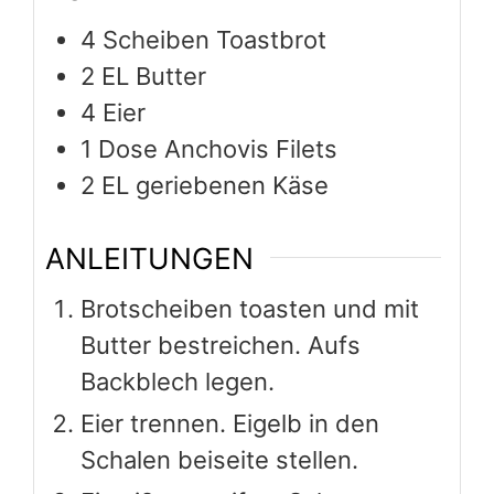
Butter bestreichen. Aufs
Backblech legen.
Eier trennen. Eigelb in den
Schalen beiseite stellen.
Eiweiß zu steifem Schnee
schlagen.
Die gut abgetropften Anchovis
Filets pürieren. Unter den
Eischnee heben. Masse auf die
Toasts verteilen.
Jeweils ein Eigelb in die Mitte
gleiten lassen. Käse
überstreuen.