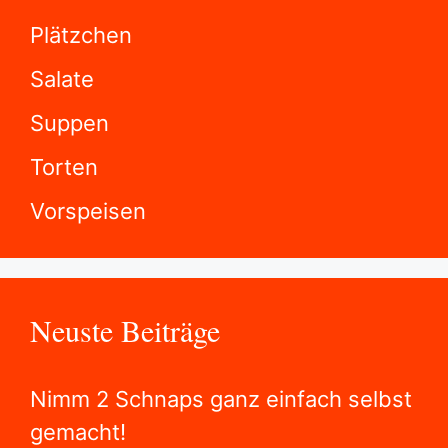
Neuste Beiträge
Nimm 2 Schnaps ganz einfach selbst
gemacht!
🍰 Margaretenkuchen – Ein Genuss
mit feinem Mandelaroma!
🍫 Schokoladen Birnen Kuchen –
Saftig und unwiderstehlich!🍐
🍰 Zwetschgenkuchen mit
Quarkcreme Ein Genuss für die Sinne
Backen ohne Zucker und Mehl. Eine