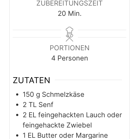
150
g
Schmelzkäse
2
TL Senf
2
EL feingehackten Lauch oder
feingehackte Zwiebel
1
EL Butter oder Margarine
Paprika edelsüß oder weißen
Pfeffer
100
g
gekochten Schinken in
feinen Streifen
8
Scheiben Toastbrot.
ANLEITUNGEN
Schmelzkäse glattrühren. Mit