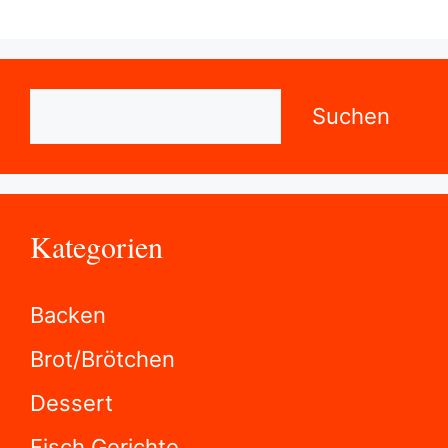
Backen
Brot/Brötchen
Dessert
Fisch Gerichte
Fleisch Gerichte
Für Kaloriensparer
Geflügel Gerichte
Getränke
Hefegebäck
Herzhaftes