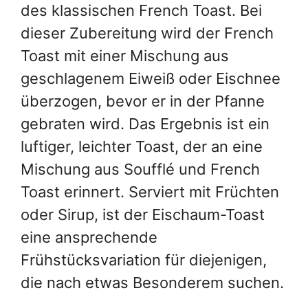
oder Sirup, ist der Eischaum-Toast
eine ansprechende
Frühstücksvariation für diejenigen,
die nach etwas Besonderem suchen.
Rezept drucken
ZUBEREITUNGSZEIT
Minuten
20
Min.