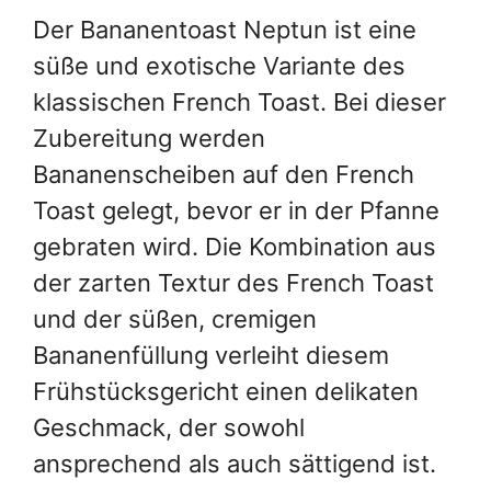
und der süßen, cremigen
Bananenfüllung verleiht diesem
Frühstücksgericht einen delikaten
Geschmack, der sowohl
ansprechend als auch sättigend ist.
Rezept drucken
ZUBEREITUNGSZEIT
Minuten
25
Min.