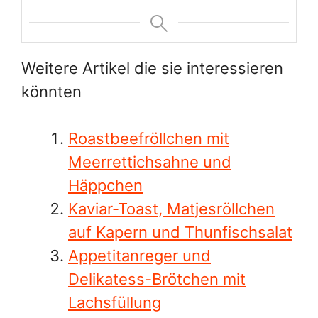
Kaviar-Toast, Matjesröllchen
auf Kapern und Thunfischsalat
Appetitanreger und
Delikatess-Brötchen mit
Lachsfüllung
Käsesalat in Tomaten gefüllt
und Tomatengelee mit
Salatgurke
Canapes oder Appetithappen
und Tatarhäppchen mit Oliven
Eingelegter Lachs/Gravad Lax
und leckerer Krabbensalat
Garnierte Eier und 2 weitere
Appetitliche Vorspeisen