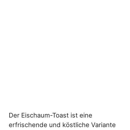
Der Eischaum-Toast ist eine
erfrischende und köstliche Variante
des klassischen French Toast. Bei
dieser Zubereitung wird der French
Toast mit einer Mischung aus
geschlagenem Eiweiß oder Eischnee
überzogen, bevor er in der Pfanne
gebraten wird. Das Ergebnis ist ein
luftiger, leichter Toast, der an eine
Mischung aus Soufflé und French
Toast erinnert. Serviert mit Früchten