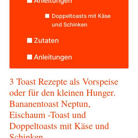
Anleitungen
Doppeltoasts mit Käse
und Schinken
Zutaten
Anleitungen
3 Toast Rezepte als Vorspeise
oder für den kleinen Hunger.
Bananentoast Neptun,
Eischaum -Toast und
Doppeltoasts mit Käse und
Schinken