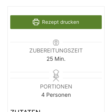
PORTIONEN
4
Personen
ZUTATEN
6
Bücklinge
4
Scheiben Toastbrot
2
gestrichene EL Butter
2
Bananen
1
Bund Dill
4
EL Salatmayonnaise
4
Scheiben Edamer- oder
Gouda-Käse