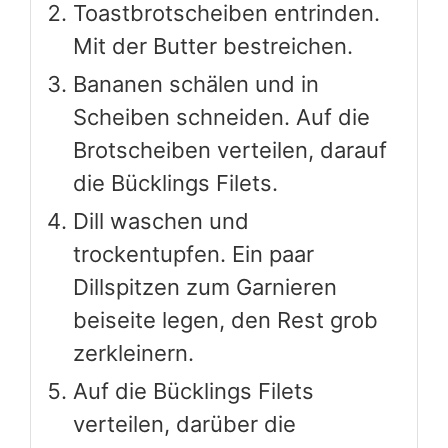
beiseite legen, den Rest grob
zerkleinern.
Auf die Bücklings Filets
verteilen, darüber die
Mayonnaise.
Toasts mit dem Käse belegen.
Auf der mittleren Schiene im
vorgeheizten Ofen 15 Minuten
überbacken.
Elektroherd: 175 Grad. Gasherd:
Stufe 2.
Mit Dillspitzen garniert sofort
servieren.