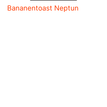
Bananentoast Neptun
Der Bananentoast Neptun ist eine
süße und exotische Variante des
klassischen French Toast. Bei dieser
Zubereitung werden
Bananenscheiben auf den French
Toast gelegt, bevor er in der Pfanne
gebraten wird. Die Kombination aus
der zarten Textur des French Toast