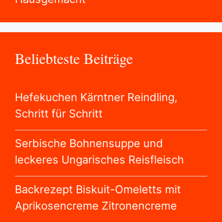
leckeres Ungarisches Reisfleisch
Backrezept Biskuit-Omeletts mit
Aprikosencreme Zitronencreme
Schwedisches Weihnachtsbrot und
Glühweinbrötchen
Hefeteilchen luftig gefüllt gelingen
ganz einfach
Engadiner Nusstorte, Backrezept aus
der Schweiz