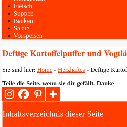
Fleisch
Suppen
Backen
Salate
Vorspeisen
Deftige Kartoffelpuffer und Vogtl
Sie sind hier:
Home
-
Herzhaftes
-
Deftige Karto
Teile die Seite, wenn sie dir gefällt. Danke
Inhaltsverzeichnis dieser Seite