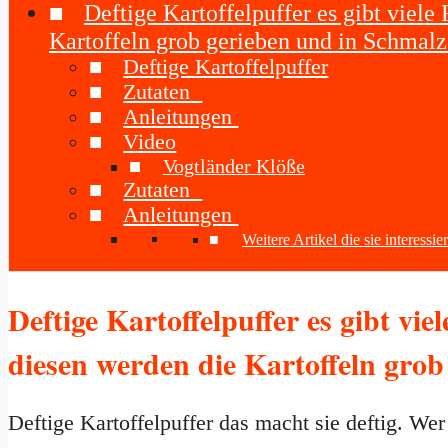
Deftige Kartoffelpuffer es gibt viele
Kartoffeln grob gerieben und in Schmalz
Deftige Kartoffelpuffer
Zutaten
Anleitungen
Video
Vogtländer Klöße
Zutaten
Anleitungen
Weitere Artikel die sie interessi
Deftige Kartoffelpuffer es gibt vie
diesen werden die Kartoffeln grob
Deftige Kartoffelpuffer das macht sie deftig. We