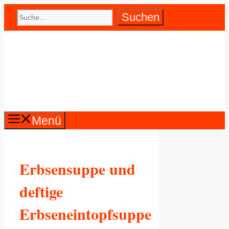
Zum
Suchen
Suchen
Inhalt
springen
Menü
Erbsensuppe und
deftige
Erbseneintopfsuppe