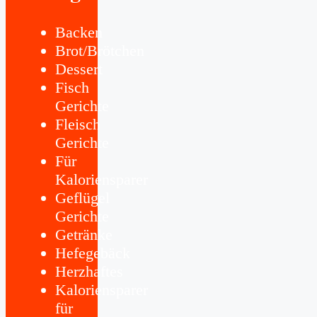
Backen
Brot/Brötchen
Dessert
Fisch
Gerichte
Fleisch
Gerichte
Für
Kaloriensparer
Geflügel
Gerichte
Getränke
Hefegebäck
Herzhaftes
Kaloriensparer
für