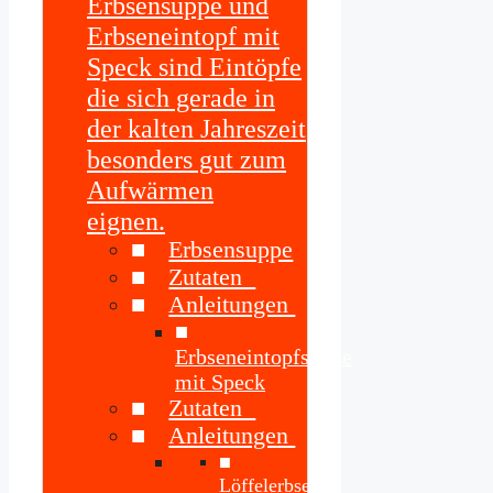
Erbsensuppe und
Erbseneintopf mit
Speck sind Eintöpfe
die sich gerade in
der kalten Jahreszeit
besonders gut zum
Aufwärmen
eignen.
Erbsensuppe
Zutaten
Anleitungen
Erbseneintopfsuppe
mit Speck
Zutaten
Anleitungen
Löffelerbsen