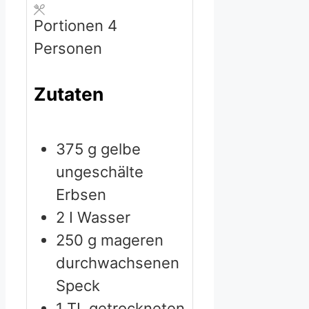
Portionen
4
Personen
Zutaten
375
g
gelbe
ungeschälte
Erbsen
2
I Wasser
250
g
mageren
durchwachsenen
Speck
1
TL getrockneten