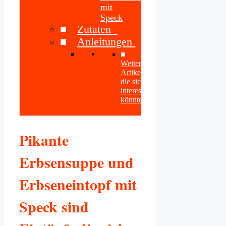
mit
Speck
Zutaten
Anleitungen
Weitere
Artikel
die sie
interessieren
könnten
Pikante
Erbsensuppe und
Erbseneintopf mit
Speck sind