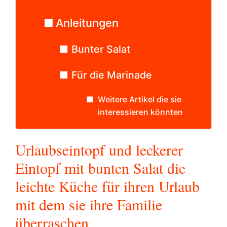
Anleitungen
Bunter Salat
Für die Marinade
Weitere Artikel die sie
interessieren könnten
Urlaubseintopf und leckerer
Eintopf mit bunten Salat die
leichte Küche für ihren Urlaub
mit dem sie ihre Familie
überraschen