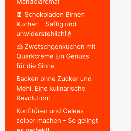
Mandelaroma!
🍫 Schokoladen Birnen
Kuchen – Saftig und
unwiderstehlich!🍐
🍰 Zwetschgenkuchen mit
Quarkcreme Ein Genuss
für die Sinne
Backen ohne Zucker und
Mehl. Eine kulinarische
Revolution!
Konfitüren und Gelees
selber machen – So gelingt
es perfekt!