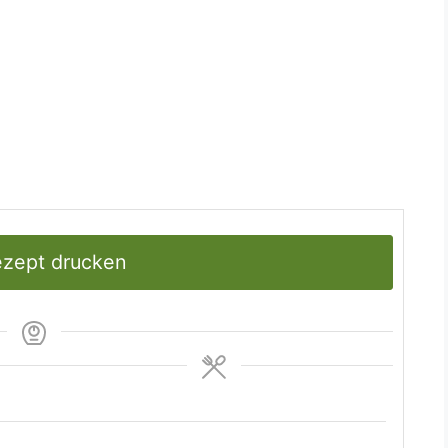
n schneiden.
ch Butter einfetten. Käsescheiben und
ie Form schichten.
n. Die Fleischbrühe draufgießen. Im
en überbacken. Nach 20 Minuten die
en, auf die Suppe gießen und stocken