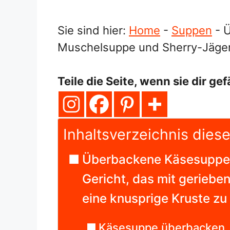
Sie sind hier:
Home
-
Suppen
-
Ü
Muschelsuppe und Sherry-Jäge
Teile die Seite, wenn sie dir gef
Inhaltsverzeichnis diese
Überbackene Käsesuppe i
Gericht, das mit gerieb
eine knusprige Kruste zu 
Käsesuppe überbacken