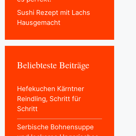
Sushi Rezept mit Lachs
Hausgemacht
Beliebteste Beiträge
Hefekuchen Kärntner
Reindling, Schritt für
Schritt
Serbische Bohnensuppe