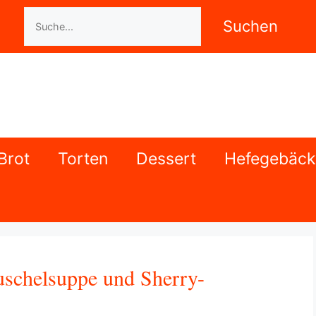
Suchen
Suchen
Brot
Torten
Dessert
Hefegebäck
schelsuppe und Sherry-