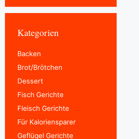
Kategorien
Backen
Brot/Brötchen
Dessert
Fisch Gerichte
Fleisch Gerichte
Für Kaloriensparer
Geflügel Gerichte