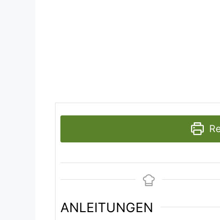
ANLEITUNGEN
Den Käse in dünne Scheibe
Feuerfeste Form mit reichli
Toastbrot abwechselnd in d
Letzte Schicht: Käsescheibe
vorgeheizten Ofen 30 Minut
Eier verquirlen, leicht salz
lassen.
Elektroherd: 200 Grad.
Gasherd: Stufe 3.