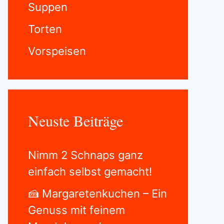
Suppen
Torten
Vorspeisen
Neuste Beiträge
Nimm 2 Schnaps ganz
einfach selbst gemacht!
🍰 Margaretenkuchen – Ein
Genuss mit feinem