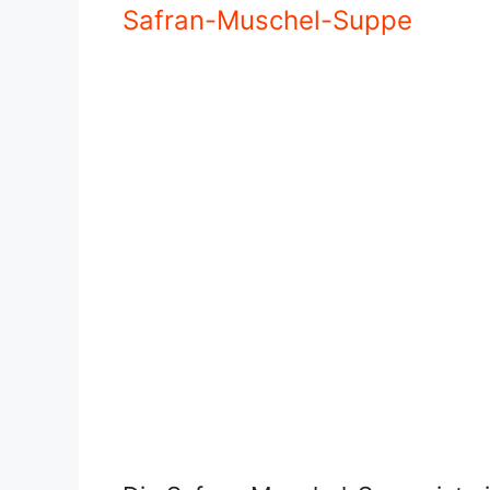
Die Safran-Muschel-Suppe ist ein
reichen Geschmack und ihre leuc
wird oft mit
Muscheln
, Safranfä
auch Weißwein zubereitet. Der Sa
charakteristische Farbe, sonder
mit dem Meeresgeschmack der 
wird häufig als Vorspeise in geh
eine wahre Gaumenfreude für L