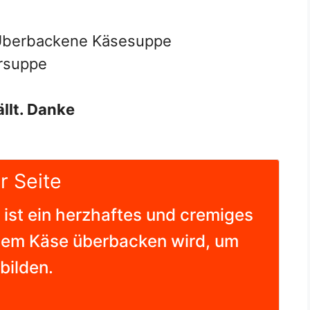
berbackene Käsesuppe
rsuppe
ällt. Danke
r Seite
st ein herzhaftes und cremiges
enem Käse überbacken wird, um
bilden.