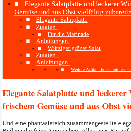
Elegante Salatplatte und leckerer Wür
Gemüse und aus Obst vielfältig zubereit
Elegante Salatplatte
Zutaten
Für die Marinade
Anleitungen
Würziger grüner Salat
Zutaten
Anleitungen
Weitere Artikel die sie interessi
Elegante Salatplatte und leckerer 
frischem Gemüse und aus Obst vie
Und eine phantasiereich zusammengestellte elega
Beilage die feine Note geben. Alles, was Sie au