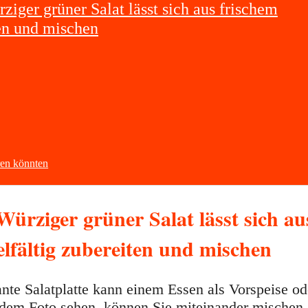
ziger grüner Salat lässt sich aus frischem
en und mischen
eren könnten
Würziger grüner Salat lässt sich au
lfältig zubereiten und mischen
nte Salatplatte kann einem Essen als Vorspeise od
f dem Foto sehen, können Sie miteinander mischen.