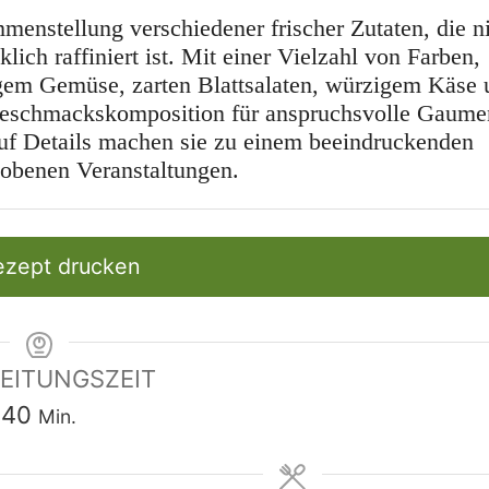
mmenstellung verschiedener frischer Zutaten, die n
ch raffiniert ist. Mit einer Vielzahl von Farben,
gem Gemüse, zarten Blattsalaten, würzigem Käse 
 Geschmackskomposition für anspruchsvolle Gaume
uf Details machen sie zu einem beeindruckenden
hobenen Veranstaltungen.
zept drucken
EITUNGSZEIT
Minuten
40
Min.