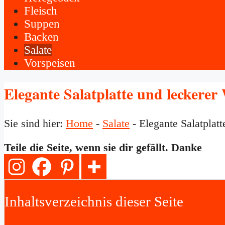
Fleisch
Suppen
Backen
Salate
Vorspeisen
Elegante Salatplatte und leckerer
Sie sind hier:
Home
-
Salate
-
Elegante Salatplatt
Teile die Seite, wenn sie dir gefällt. Danke
Inhaltsverzeichnis dieser Seite