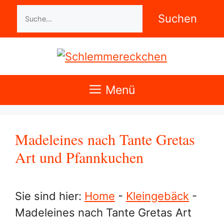
Zum
Suchen
Suchen
Inhalt
springen
Menü
Madeleines nach Tante Gretas
Art und Pfannkuchen
Sie sind hier:
Home
-
Kleingebäck
-
Madeleines nach Tante Gretas Art