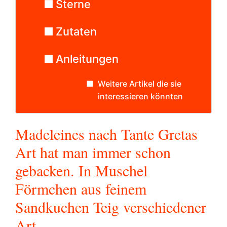
Sterne
Zutaten
Anleitungen
Weitere Artikel die sie
interessieren könnten
Madeleines nach Tante Gretas
Art hat man immer schon
gebacken. In Muschel
Förmchen aus feinem
Sandkuchen Teig verschiedener
Art