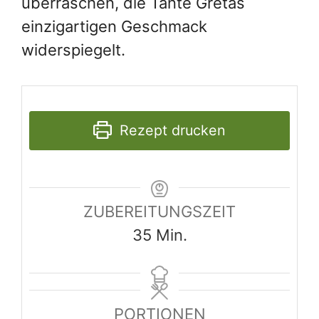
überraschen, die Tante Gretas
einzigartigen Geschmack
widerspiegelt.
Rezept drucken
ZUBEREITUNGSZEIT
Minuten
35
Min.
PORTIONEN