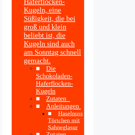
Haferflocken-
Kugeln, eine
Süßigkeit, die bei
groß und klein
beliebt ist, die
Kugeln sind auch
am Sonntag schnell
gemacht.
Die
Schokoladen-
Haferflocken-
Kugeln
Zutaten
Anleitungen
Haselnuss
Törtchen mit
Sahneglasur
Zutaten