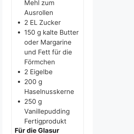
Mehl zum
Ausrollen
2
EL Zucker
150
g
kalte Butter
oder Margarine
und Fett für die
Förmchen
2
Eigelbe
200
g
Haselnusskerne
250
g
Vanillepudding
Fertigprodukt
Für die Glasur