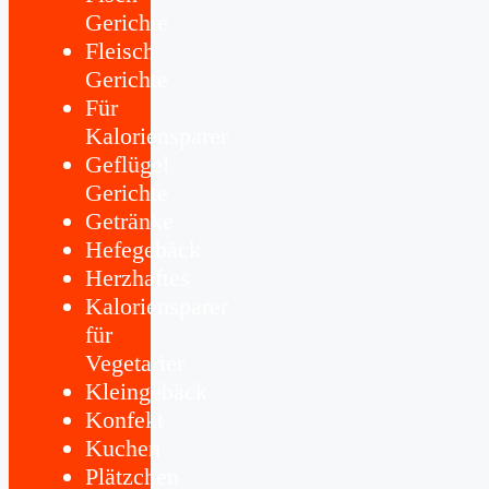
Gerichte
Fleisch
Gerichte
Für
Kaloriensparer
Geflügel
Gerichte
Getränke
Hefegebäck
Herzhaftes
Kaloriensparer
für
Vegetarier
Kleingebäck
Konfekt
Kuchen
Plätzchen