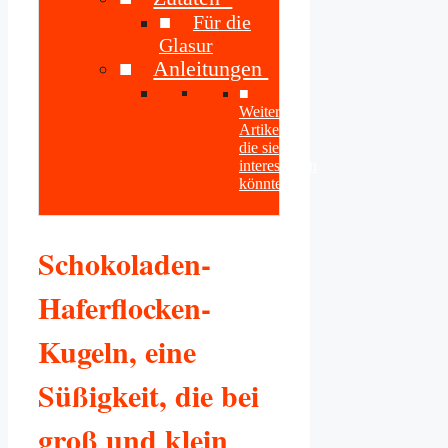
Für die
Glasur
Anleitungen
Weitere
Artikel
die sie
interessieren
könnten
Schokoladen-
Haferflocken-
Kugeln, eine
Süßigkeit, die bei
groß und klein