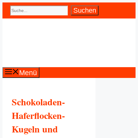
Zum
Suchen
Suchen
Inhalt
springen
Menü
Schokoladen-
Haferflocken-
Kugeln und