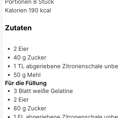
Portionen
8
Stück
Kalorien
190
kcal
Zutaten
2
Eier
40
g
Zucker
1
TL abgeriebene Zitronenschale
unbe
50
g
Mehl
Für die Füllung
3
Blatt weiße Gelatine
2
Eier
80
g
Zucker
1
EL abgeriebene Zitronenschale
unbe