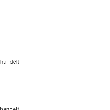
handelt
handeIt