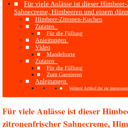
Für viele Anlässe ist dieser Himbeer
Sahnecreme, Himbeeren und einem dünne
Himbeer-Zitronen-Kuchen
Zutaten
Für die Füllung
Anleitungen
Video
Mandeltorte
Zutaten
Für die Füllung
Zum Garnieren
Anleitungen
Weitere Artikel die sie interessi
Für viele Anlässe ist dieser Himb
zitronenfrischer Sahnecreme, Hi