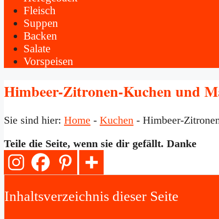
Fleisch
Suppen
Backen
Salate
Vorspeisen
Himbeer-Zitronen-Kuchen und Ma
Sie sind hier:
Home
-
Kuchen
-
Himbeer-Zitrone
Teile die Seite, wenn sie dir gefällt. Danke
Inhaltsverzeichnis dieser Seite