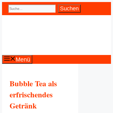
Zum
Suchen
Suchen
Inhalt
springen
Menü
Bubble Tea als
erfrischendes
Getränk