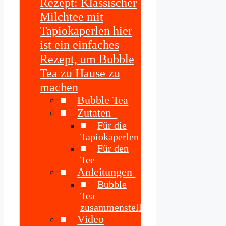
Rezept: Klassischer
Milchtee mit
Tapiokaperlen hier
ist ein einfaches
Rezept, um Bubble
Tea zu Hause zu
machen
Bubble Tea
Zutaten
Für die
Tapiokaperlen
Für den
Tee
Anleitungen
Bubble
Tea
zusammenstellen
Video