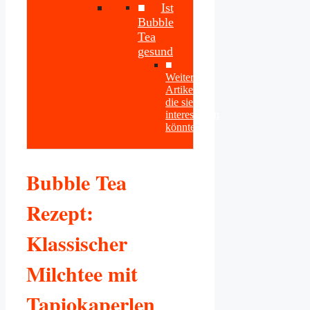
Ist
Bubble
Tea
gesund
Weitere
Artikel
die sie
interessieren
könnten
Bubble Tea
Rezept:
Klassischer
Milchtee mit
Tapiokaperlen