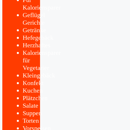
Kaloriensparer
Geflügel
Gerichte
Getränke
Hefegebäck
Herzhaftes
Kaloriensparer
für
Vegetarier
Kleingebäck
Konfekt
Kuchen
Plätzchen
Salate
Suppen
Torten
Vorspeisen