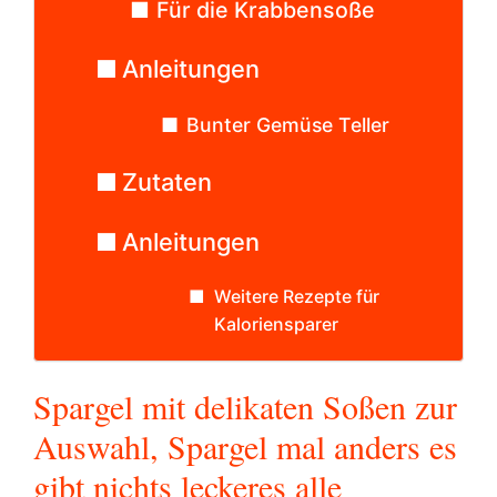
Für die Krabbensoße
Anleitungen
Bunter Gemüse Teller
Zutaten
Anleitungen
Weitere Rezepte für
Kaloriensparer
Spargel mit delikaten Soßen zur
Auswahl, Spargel mal anders es
gibt nichts leckeres alle