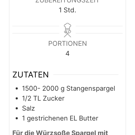
Stunde
1
Std.
PORTIONEN
4
ZUTATEN
1500- 2000
g
Stangenspargel
1/2
TL Zucker
Salz
1
gestrichenen EL Butter
Für die Würzsoße Spargel mit