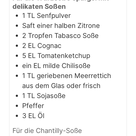
delikaten Soßen
1
TL Senfpulver
Saft einer halben Zitrone
2
Tropfen Tabasco Soße
2
EL Cognac
5
EL Tomatenketchup
ein EL milde Chilisoße
1
TL geriebenen Meerrettich
aus dem Glas oder frisch
1
TL Sojasoße
Pfeffer
3
EL Öl
Für die Chantilly-Soße