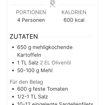
PORTIONEN
KALORIEN
4
Personen
600
kcal
ZUTATEN
650
g
mehligkochende
Kartoffeln
1
TL Salz
2 EL Olivenöl
50-100
g
Mehl
Für den Belag
600
g
feste Tomaten
1/2-1
TL Salz
10-12
eingelegte Sardellenfilets