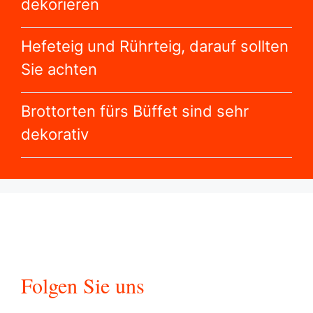
dekorieren
Hefeteig und Rührteig, darauf sollten
Sie achten
Brottorten fürs Büffet sind sehr
dekorativ
Folgen Sie uns