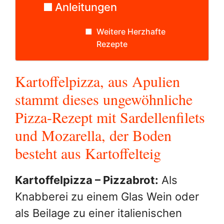
Anleitungen
Weitere Herzhafte
Rezepte
Kartoffelpizza, aus Apulien
stammt dieses ungewöhnliche
Pizza-Rezept mit Sardellenfilets
und Mozarella, der Boden
besteht aus Kartoffelteig
Kartoffelpizza – Pizzabrot:
Als
Knabberei zu einem Glas Wein oder
als Beilage zu einer italienischen