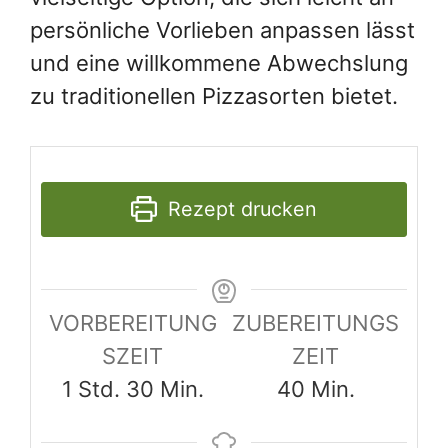
persönliche Vorlieben anpassen lässt
und eine willkommene Abwechslung
zu traditionellen Pizzasorten bietet.
Rezept drucken
VORBEREITUNG
ZUBEREITUNGS
SZEIT
ZEIT
Stunde
Minuten
Minuten
1
Std.
30
Min.
40
Min.