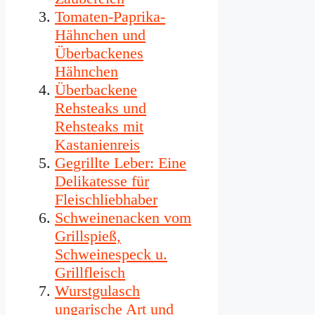
Tomaten-Paprika-
Hähnchen und
Überbackenes
Hähnchen
Überbackene
Rehsteaks und
Rehsteaks mit
Kastanienreis
Gegrillte Leber: Eine
Delikatesse für
Fleischliebhaber
Schweinenacken vom
Grillspieß,
Schweinespeck u.
Grillfleisch
Wurstgulasch
ungarische Art und