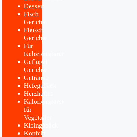
Dessert
Fisch
Gerichte
Fleisch
Gerichte
Für
Kaloriensparer
Geflügel
Gerichte
Getränke
Hefegebäck
Herzhaftes
Kaloriensparer
für
Vegetarier
Kleingebäck
Konfekt