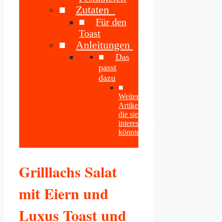
Zutaten
Für den
Toast
Anleitungen
Das
passt
dazu
Weitere
Artikel
die sie
interessieren
könnten
Grilllachs Salat
mit Eiern und
Luxus Toast und