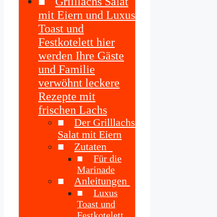
Grilllachs Salat
mit Eiern und Luxus
Toast und
Festkotelett hier
werden Ihre Gäste
und Familie
verwöhnt leckere
Rezepte mit
frischen Lachs
Der Grilllachs
Salat mit Eiern
Zutaten
Für die
Marinade
Anleitungen
Luxus
Toast und
Festkotelett