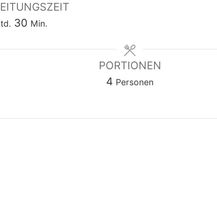
EITUNGSZEIT
tunde
Minuten
30
td.
Min.
PORTIONEN
4
Personen