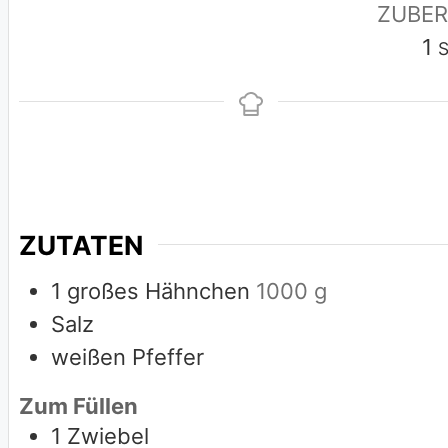
ZUBER
S
1
S
ZUTATEN
1
großes Hähnchen
1000 g
Salz
weißen Pfeffer
Zum Füllen
1
Zwiebel