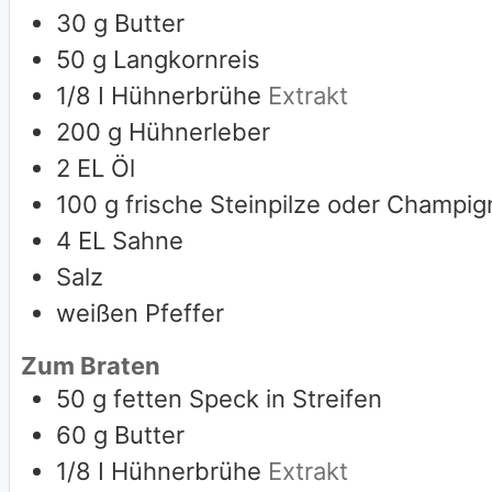
30
g
Butter
50
g
Langkornreis
1/8
I Hühnerbrühe
Extrakt
200
g
Hühnerleber
2
EL Öl
100
g
frische Steinpilze oder Champi
4
EL Sahne
Salz
weißen Pfeffer
Zum Braten
50
g
fetten Speck in Streifen
60
g
Butter
1/8
I Hühnerbrühe
Extrakt