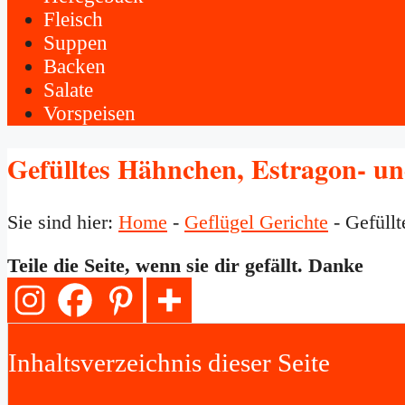
Fleisch
Suppen
Backen
Salate
Vorspeisen
Gefülltes Hähnchen, Estragon- u
Sie sind hier:
Home
-
Geflügel Gerichte
-
Gefüll
Teile die Seite, wenn sie dir gefällt. Danke
Inhaltsverzeichnis dieser Seite